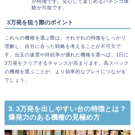
が特徴です。安心して楽しめるパチンコ体
験が可能です。
3万発を狙う際のポイント
これらの機種を選ぶ際は、それぞれの特徴をしっかり
理解し、自分に合った戦略を考えることが不可欠で
す。出玉の速度や持続率が優れた機種を選べば、1日に
3万発をクリアするチャンスが高まります。高スペック
の機種を選ぶことが、より効率的なプレイにつながる
でしょう。
3. 3万発を出しやすい台の特徴とは？
爆発力のある機種の見極め方