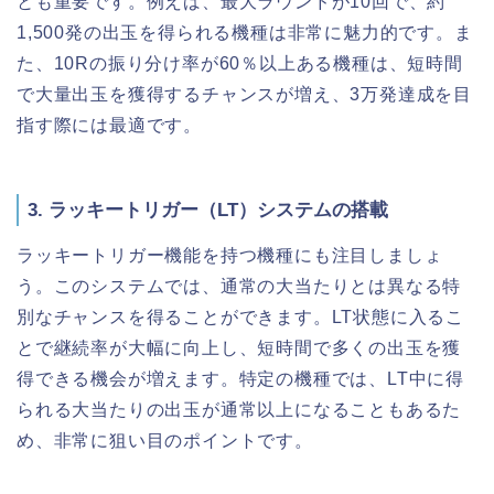
とも重要です。例えば、最大ラウンドが10回で、約
1,500発の出玉を得られる機種は非常に魅力的です。ま
た、10Rの振り分け率が60％以上ある機種は、短時間
で大量出玉を獲得するチャンスが増え、3万発達成を目
指す際には最適です。
3. ラッキートリガー（LT）システムの搭載
ラッキートリガー機能を持つ機種にも注目しましょ
う。このシステムでは、通常の大当たりとは異なる特
別なチャンスを得ることができます。LT状態に入るこ
とで継続率が大幅に向上し、短時間で多くの出玉を獲
得できる機会が増えます。特定の機種では、LT中に得
られる大当たりの出玉が通常以上になることもあるた
め、非常に狙い目のポイントです。