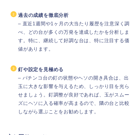
過去の成績を徹底分析
– 直近1週間や1ヶ月の大当たり履歴を注意深く調
べ、どの台が多くの万発を達成したかを分析しま
す。特に、継続して好調な台は、特に注目する価
値があります。
釘や設定を見極める
– パチンコ台の釘の状態やヘソの開き具合は、出
玉に大きな影響を与えるため、しっかり目を光ら
せましょう。釘調整が良好であれば、玉がスムー
ズにヘソに入る確率が高まるので、隣の台と比較
しながら選ぶことをお勧めします。