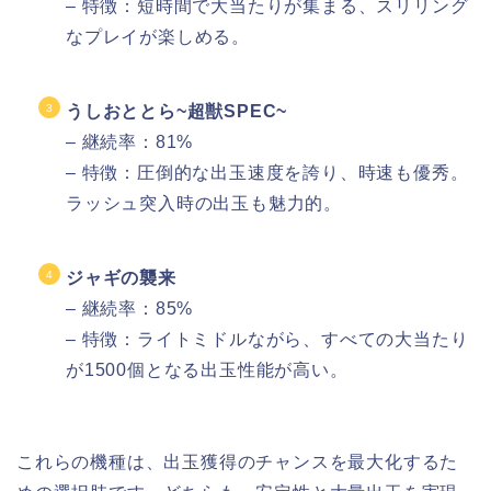
– 特徴：短時間で大当たりが集まる、スリリング
なプレイが楽しめる。
うしおととら~超獣SPEC~
– 継続率：81%
– 特徴：圧倒的な出玉速度を誇り、時速も優秀。
ラッシュ突入時の出玉も魅力的。
ジャギの襲来
– 継続率：85%
– 特徴：ライトミドルながら、すべての大当たり
が1500個となる出玉性能が高い。
これらの機種は、出玉獲得のチャンスを最大化するた