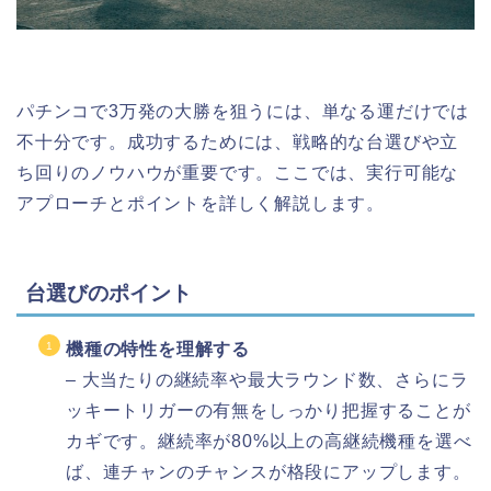
パチンコで3万発の大勝を狙うには、単なる運だけでは
不十分です。成功するためには、戦略的な台選びや立
ち回りのノウハウが重要です。ここでは、実行可能な
アプローチとポイントを詳しく解説します。
台選びのポイント
機種の特性を理解する
– 大当たりの継続率や最大ラウンド数、さらにラ
ッキートリガーの有無をしっかり把握することが
カギです。継続率が80%以上の高継続機種を選べ
ば、連チャンのチャンスが格段にアップします。