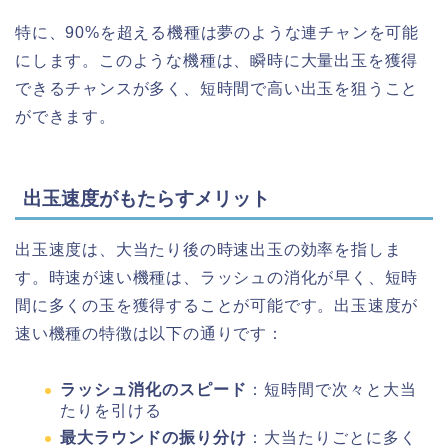
特に、90%を超える機種は夢のような連チャンを可能
にします。このような機種は、瞬時に大量出玉を獲得
できるチャンスが多く、短時間で高い出玉を狙うこと
ができます。
出玉速度がもたらすメリット
出玉速度は、大当たり後の時速出玉の効率を指しま
す。時速が速い機種は、ラッシュの消化が早く、短時
間に多くの玉を獲得することが可能です。出玉速度が
速い機種の特徴は以下の通りです：
ラッシュ消化のスピード
：短時間で次々と大当
たりを引ける
最大ラウンドの振り分け
：大当たりごとに多く