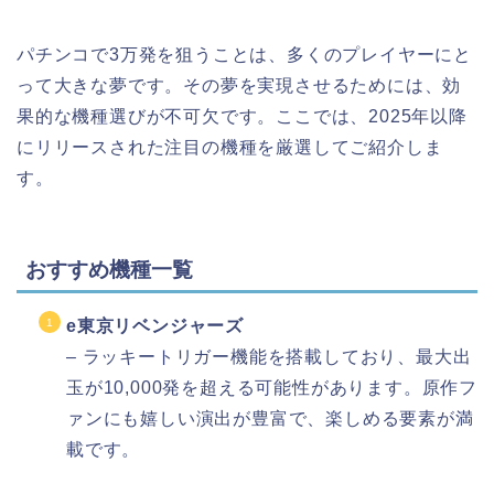
パチンコで3万発を狙うことは、多くのプレイヤーにと
って大きな夢です。その夢を実現させるためには、効
果的な機種選びが不可欠です。ここでは、2025年以降
にリリースされた注目の機種を厳選してご紹介しま
す。
おすすめ機種一覧
e東京リベンジャーズ
– ラッキートリガー機能を搭載しており、最大出
玉が10,000発を超える可能性があります。原作フ
ァンにも嬉しい演出が豊富で、楽しめる要素が満
載です。