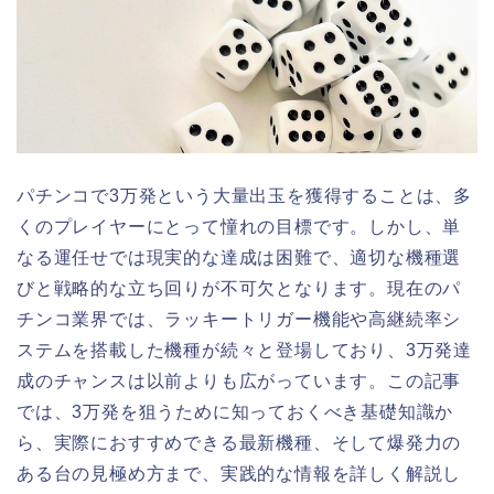
パチンコで3万発という大量出玉を獲得することは、多
くのプレイヤーにとって憧れの目標です。しかし、単
なる運任せでは現実的な達成は困難で、適切な機種選
びと戦略的な立ち回りが不可欠となります。現在のパ
チンコ業界では、ラッキートリガー機能や高継続率シ
ステムを搭載した機種が続々と登場しており、3万発達
成のチャンスは以前よりも広がっています。この記事
では、3万発を狙うために知っておくべき基礎知識か
ら、実際におすすめできる最新機種、そして爆発力の
ある台の見極め方まで、実践的な情報を詳しく解説し