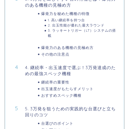
のある機種の見極め方
爆発力を秘めた機種の特徴
1. 高い継続率を持つ台
2. 出玉性能が優れた最大ラウンド
3. ラッキートリガー（LT）システムの搭
載
爆発力のある機種の見極め方
その他の注意点
4. 継続率・出玉速度で選ぶ！3万発達成のた
めの最強スペック機種
継続率の重要性
出玉速度がもたらすメリット
おすすめスペック機種
5. 3万発を狙うための実践的な台選びと立ち
回りのコツ
台選びのポイント