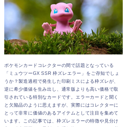
ポケモンカードコレクターの間で話題となっている
「ミュウツーGX SSR 枠ズレエラー」をご存知でしょ
うか？製造過程で発生した印刷ミスによる枠ズレが、
逆に希少価値を生み出し、通常版よりも高い価格で取
引されている特別なカードです。エラーカードと聞く
と欠陥品のように思えますが、実際にはコレクターに
とって非常に価値のあるアイテムとして注目を集めて
います。この記事では、枠ズレエラーの特徴や見分け